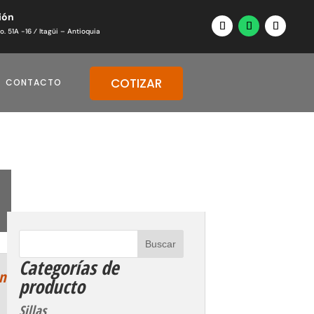
ión
o. 51A -16 ⁄ Itagüi – Antioquia
COTIZAR
CONTACTO
Categorías de
en
producto
Sillas