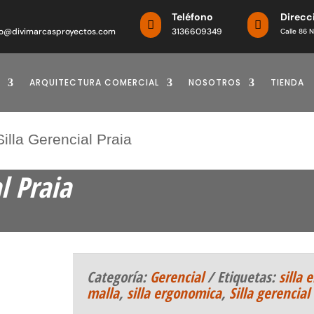
o
Teléfono
Direcc


o@divimarcasproyectos.com
3136609349
Calle 86 N
ARQUITECTURA COMERCIAL
NOSOTROS
TIENDA
Silla Gerencial Praia
l Praia
Categoría:
Gerencial
Etiquetas:
silla 
malla
,
silla ergonomica
,
Silla gerencial