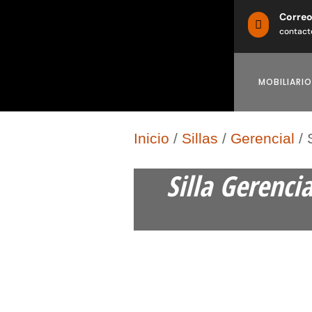
Corre

contact
MOBILIARIO
Inicio
/
Sillas
/
Gerencial
/ 
Silla Gerencia