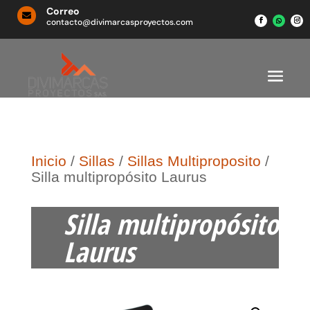
Correo

contacto@divimarcasproyectos.com
Inicio
/
Sillas
/
Sillas Multiproposito
/
Silla multipropósito Laurus
Silla multipropósito
Laurus